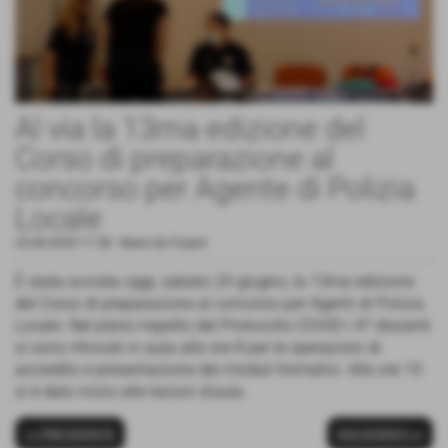
Al via la 13ma edizione del
Corso di preparazione al
concorso per Agente di Polizia
Locale
23-06-2020 11:58
-
News da Foxpol
È stata avviata oggi, sabato 20 giugno, la 13ma edizione
del Corso di preparazione al concorso per Agenti di Polizia
Locale. Nel pieno rispetto del Protocollo COVID i 47 discenti
si sono ritrovati in aula alle ore 8 per le operazioni di
accredito e presentazione dei moduli formativi. Alle ore 10
si è dato inizio alle lezioni d’aula.
<< PRECEDENTE
SUCCESSIVO >>