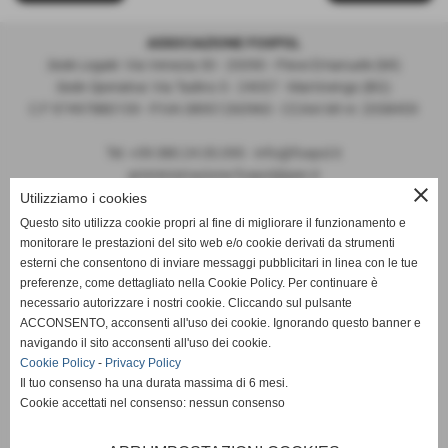
ASSOCIAZIONE FOXPOL
Sede Legale:
Via Venezia 30 - 20090 - Pieve Emanuele (MI)
Sede Operativa:
Via Tadino 5 - 24057 - Martinengo (BG)
C.F 97497880159 - P.IVA 08951260960 - CCIAA MI nr. 2058459
Tel. +39.380.24.35.095 - info@foxpol.it
amministrazione.foxpol@pec.it
close
Codice SDI: KRRH6B9
Utilizziamo i cookies
Questo sito utilizza cookie propri al fine di migliorare il funzionamento e
ASSOCIAZIONE DI PROMOZIONE SOCIALE - FORMAZIONE &
monitorare le prestazioni del sito web e/o cookie derivati da strumenti
POLITICHE DELLA LEGALITA'
esterni che consentono di inviare messaggi pubblicitari in linea con le tue
preferenze, come dettagliato nella Cookie Policy. Per continuare è
- Legge 383/2000 (Disciplina delle associazioni di promozione
necessario autorizzare i nostri cookie. Cliccando sul pulsante
sociale)
ACCONSENTO, acconsenti all'uso dei cookie. Ignorando questo banner e
- Legge Regionale della Lombardia 1/2008 (Testo Unico delle leggi
navigando il sito acconsenti all'uso dei cookie.
regionali in materia di volontariato, cooperazione sociale,
Cookie Policy
-
Privacy Policy
associazionismo e società di mutuo soccorso)
Il tuo consenso ha una durata massima di 6 mesi.
- Riconosciuta con Decreto della Provincia di Milano n.177/2009 del
Cookie accettati nel consenso: nessun consenso
07/01/2010 Reg. prov.le Aps n.174 – R.G. 73/2010
- Iscritta Albo Formatori Istituto Regionale lombardo di Formazione